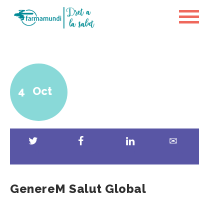
4
Oct
X (Twitter)
Facebook
LinkedIn
Email
GenereM Salut Global